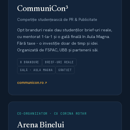
CommuniCon³
Competiție studențească de PR & Publicitate
Opt branduri reale dau studenților brief-uri reale,
cu mentorat 1-la-1 și o gală finală în Aula Magna.
Fără taxe - o investiție doar de timp și idei.
Organizată de FSPAC, UBB și partenerii săi.
8 BRANDURI
BRIEF-URI REALE
GALĂ · AULA MAGNA
GRATUIT
communicon.ro
CO-ORGANIZATOR · CU CORINA ROTAR
Arena Binelui