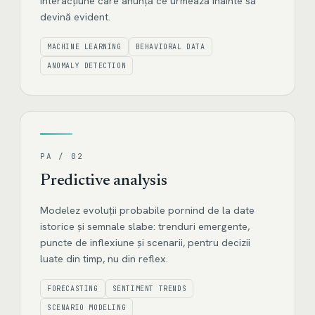
interacțiune care anunță ce urmează înainte să
devină evident.
MACHINE LEARNING
BEHAVIORAL DATA
ANOMALY DETECTION
PA / 02
Predictive analysis
Modelez evoluții probabile pornind de la date
istorice și semnale slabe: trenduri emergente,
puncte de inflexiune și scenarii, pentru decizii
luate din timp, nu din reflex.
FORECASTING
SENTIMENT TRENDS
SCENARIO MODELING